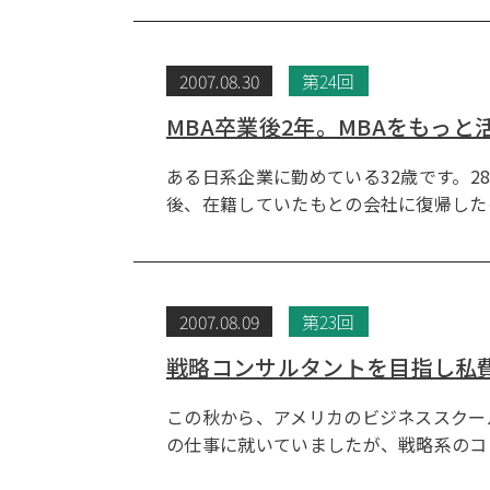
2007.08.30
第24回
MBA卒業後2年。MBAをもっ
ある日系企業に勤めている32歳です。2
後、在籍していたもとの会社に復帰した
2007.08.09
第23回
戦略コンサルタントを目指し私
この秋から、アメリカのビジネススクー
の仕事に就いていましたが、戦略系のコ