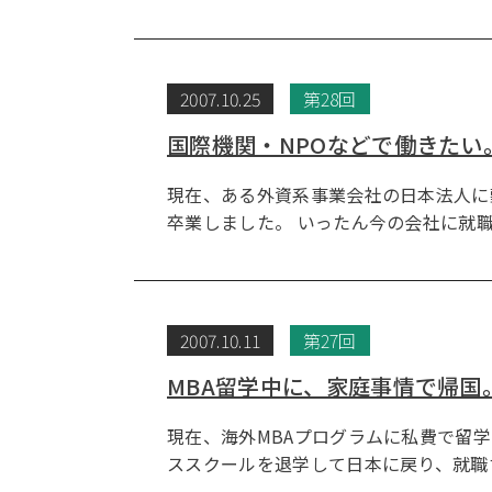
2007.10.25
第28回
国際機関・NPOなどで働きたい
現在、ある外資系事業会社の日本法人に
卒業しました。 いったん今の会社に就
2007.10.11
第27回
MBA留学中に、家庭事情で帰
現在、海外MBAプログラムに私費で留
ススクールを退学して日本に戻り、就職