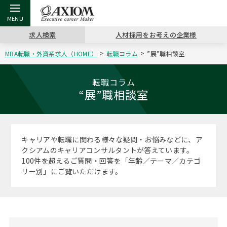
求人検索
人材採用をお考えの企業様
MBA転職・外資系求人（HOME）
転職コラム
”展”職相談室
戻る
戻る
戻る
戻る
戻る
戻る
戻る
戻る
戻る
戻る
戻る
アクシアムの特長
キャリア支援 TOP
転職ツール TOP
転職コラム TOP
イベント・セミナー TOP
会社概要 TOP
ミッシ
お申し
キャリア
MBA留
英文レジ
転職コラム
“展”職相談室
サービス案内
キャリアデザイン講座
英文レジュメの書き方
“展”職相談室
キャリアデザインセミナー
沿革
コンサ
キャリ
MBAの
日本から
パワー
（最新求人市場動向）
コンサルタントの紹介
職務経歴書の書き方
転職市場の明日をよめ
MBA壮行会カレンダー
主なクライアント
代表メ
“展”
転職活
主な10
キーワ
キャリアや転職に関わる様々な疑問・お悩みなどに、ア
ステージ別アドバイス
クシアムのキャリアコンサルタントが答えています。
日本語履歴書テンプレート
コンサルティングの現場から
ジョブフェア
アクセス
“展”
MBA
英文レ
100件を超えるご質問・回答を「年齢／テーマ／カテゴ
MBAの転職事例
リー別」にご覧いただけます。
よくある面接Q&A集
転職成功への4つの鍵
海外セミナー
採用情報
おわり
MBAからのFAQ
外資系／面接攻略のコツ
キャリアに効く一冊
キャリアフォーラム
パブリシティ
MBA留学生数の推移