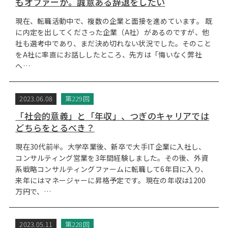
もオファーが。誠意ある辞退をしたい
現在、転職活動中で、複数の企業と面接を進めています。 既
に内定を出してくださった企業（A社）があるのですが、他
社も選考中であり、まだ決め切れない状況でした。そのこと
をA社に率直にお話ししたところ、先方は「悔いなく弊社
へ…
2023.06.08
第229回
「社会的意義」と「年収」、つぎのキャリアでは
どちらをとるべき？
現在30代前半。大学卒業後、新卒で大手IT企業に入社し、
コンサルティング営業を3年間経験しました。その後、外資
系戦略コンサルティングファームに転職して6年目に入り、
来年にはマネージャーに昇格予定です。現在の年収は1200
万円で、…
2023.05.11
第228回