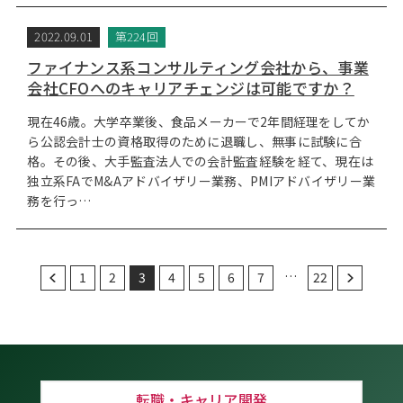
2022.09.01
第224回
ファイナンス系コンサルティング会社から、事業
会社CFOへのキャリアチェンジは可能ですか？
現在46歳。大学卒業後、食品メーカーで2年間経理をしてか
ら公認会計士の資格取得のために退職し、無事に試験に合
格。その後、大手監査法人での会計監査経験を経て、現在は
独立系FAでM&Aアドバイザリー業務、PMIアドバイザリー業
務を行っ…
…
1
2
3
4
5
6
7
22
転職・キャリア開発