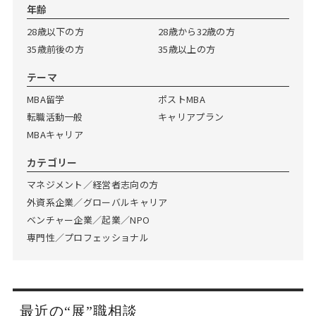
Web面接の準備・注意点
注目企業インタビュー
プロ経営者の特別セミナー
ニュースリリース
年齢
インターン受入企業一覧
28歳以下の方
28歳から32歳の方
Career Talk Live
35歳前後の方
35歳以上の方
MBAを生かす求人特集
テーマ
MBA NETWORKING
年齢と年収の相関図
MBA留学
ポストMBA
転職活動一般
キャリアプラン
MBAキャリア
カテゴリー
マネジメント／経営者志向の方
外資系企業／グローバルキャリア
ベンチャー企業／起業／NPO
専門性／プロフェッショナル
最近の“展”職相談