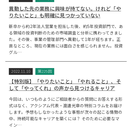
異動した先の業務に興味が持てない。けれど「や
りたいこと」も明確に見つかっていない
新卒から約2年法人営業を担当した後、約5年投資部門で、あ
る領域の投資判断のための市場調査と分析に携わってきまし
た。その後、事業の管理部門へ異動して1年が経ちます。正
直なところ、現在の業務には面白さを感じられません。投資
グル…
2022.11.10
第225回
【特別版】「やりたいこと」「やれること」、そ
して「やってくれ」の声から見つけるキャリア
今回は、いつものようにご相談者からの質問にお答えする形
式はなく、アクシアム代表・渡邊光章の特別コラムをお届け
します。予想もしなかったような事態が次々の起こる情勢の
中、持続可能なキャリアを築くには？ そのために必要なマ
イン…