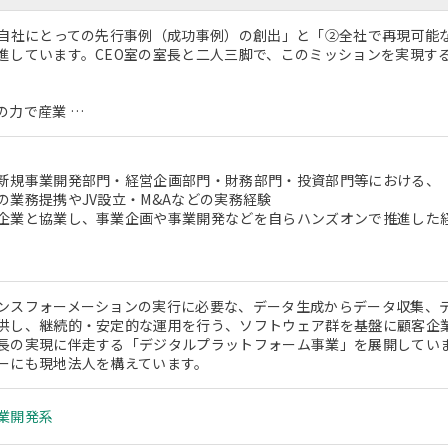
①自社にとっての先行事例（成功事例）の創出」と「②全社で再現可能
進しています。CEO室の室長と二人三脚で、このミッションを実現す
の力で産業 …
新規事業開発部門・経営企画部門・財務部門・投資部門等における、「
の業務提携やJV設立・M&Aなどの実務経験
企業と協業し、事業企画や事業開発などを自らハンズオンで推進した
ンスフォーメーションの実行に必要な、データ生成からデータ収集、デ
供し、継続的・安定的な運用を行う、ソフトウェア群を基盤に顧客企
長の実現に伴走する「デジタルプラットフォーム事業」を展開してい
ーにも現地法人を構えています。
業開発系