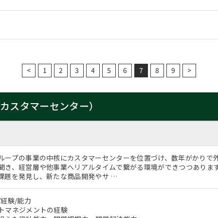
<
1
2
3
4
5
6
7
8
9
>
（カスタマーセンター）
ループの事業の中核にカスタマーセンターを位置づけ、数年がかりで
聞き、経営層や他事業へリアルタイムで繋がる環境ができつつありま
課題を発見し、新たな商品開発やサ …
経験/能力
トマネジメントの経験