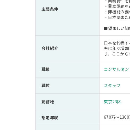
・業務要件を
・業務課題を
応募条件
・非機能の要
・日本語また
■望ましい知識
日本を代表す
会社紹介
率は年々増加
り、ここから
職種
コンサルタン
職位
スタッフ
勤務地
東京23区
670万～130
想定年収