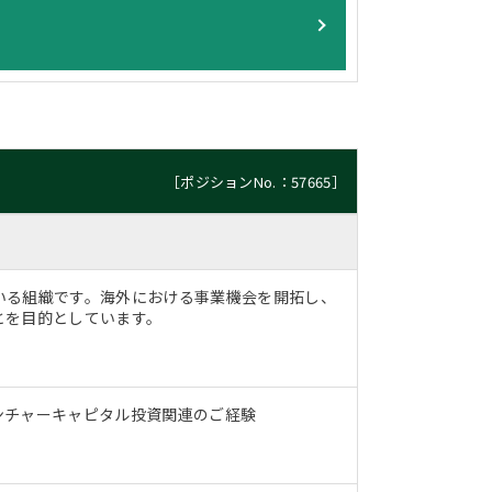
［ポジションNo.：57665］
いる組織です。海外における事業機会を開拓し、
とを目的としています。
ンチャーキャピタル投資関連のご経験