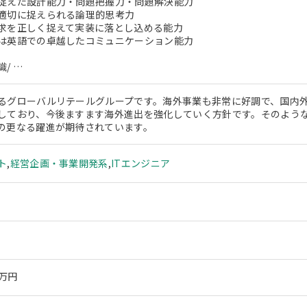
捉えた設計能力・問題把握力・問題解決能力
適切に捉えられる論理的思考力
求を正しく捉えて実装に落とし込める能力
は英語での卓越したコミュニケーション能力
/ …
るグローバルリテールグループです。海外事業も非常に好調で、国内
しており、今後ますます海外進出を強化していく方針です。そのよう
の更なる躍進が期待されています。
ト
,
経営企画・事業開発系
,
ITエンジニア
0万円