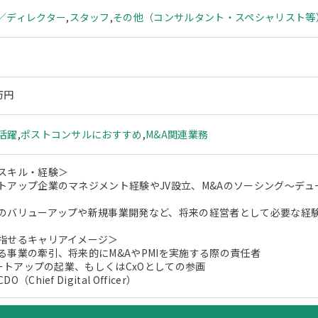
／ディレクター
,
スタッフ
,
その他（コンサルタント・スペシャリスト等
万円
活躍
,
ポストコンサルにおすすめ
,
M&A関連業務
スキル・経験＞
トアップ企業のマネジメント経験やJV設立、M&Aのソーシング～デ
のバリューアップや新規事業開発など、将来の経営者として必要な経
指せるキャリアイメージ＞
る事業の牽引、将来的にM&AやPMIを実施する際の責任者
タートアップの起業、もしくはCxOとしての参画
Chief Digital Officer）