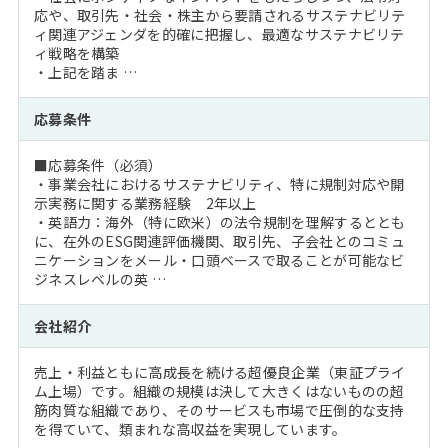
応や、取引先・社会・株主から要請されるサステナビリテ
ィ関連アジェンダを的確に把握し、最適なサステナビリテ
ィ戦略を構築
・上記を踏ま …
応募条件
■応募条件（必須）
・事業会社におけるサステナビリティ、特に規制対応や開
示実務に関する業務経験 2年以上
・英語力：海外（特に欧米）の法令規制を理解するととも
に、在外のESG関連評価機関、取引先、子会社とのコミュ
ニケーションをメール・口頭ベースで取ることが可能なビ
ジネスレベルの英 …
会社紹介
売上・利益ともに高成長を続ける超優良企業（東証プライ
ム上場）です。組織の規模は決して大きくはないものの超
筋肉質な組織であり、そのサービスも市場で圧倒的な支持
を得ていて、類まれな高収益を実現しています。