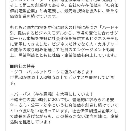
そして第三の創業期である今、自社の存在価値を「社会価
値創造型企業」と再定義し、最先端技術を強みに、新たな
価値創造を続けています。
もともと国内市場を中心に顧客の仕様に基づき「ハード＋
SI」提供するビジネスモデルから、市場の変化に合わせグ
ローバル市場を視野に社会価値を提供するビジネスモデル
に変革してきました。ビジネスだけでなく人・カルチャー
の変革の取り組みを通じて社員のエンゲージメントも向
上、営業利益とともに株価・企業価値も向上しています。
■同社の特長
・グローバルネットワークに強みがあります
世界50か国以上250拠点以上でビジネスを展開していま
す。
・パーパス（存在意義）を大事にしています
不確実性の高い時代においても、普遍的に求められる安
全・安心・公平・効率という社会価値を創造し続けていく
という強い想いを持っています。社会価値創造型企業とし
て成長を遂げながらも、この揺るぎない理念を軸に、企業
活動を推進しています