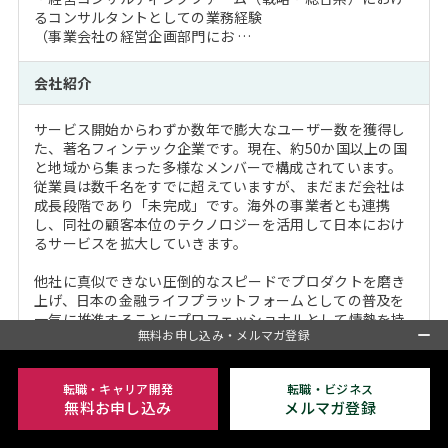
るコンサルタントとしての業務経験
（事業会社の経営企画部門にお …
会社紹介
サービス開始からわずか数年で膨大なユーザー数を獲得し
た、著名フィンテック企業です。現在、約50か国以上の国
と地域から集まった多様なメンバーで構成されています。
従業員は数千名をすでに超えていますが、まだまだ会社は
成長段階であり「未完成」です。海外の事業者とも連携
し、同社の顧客本位のテクノロジーを活用して日本におけ
るサービスを拡大していきます。
他社に真似できない圧倒的なスピードでプロダクトを磨き
上げ、日本の金融ライフプラットフォームとしての普及を
一気に推進することにプロフェッショナルとして情熱を持
無料お申し込み・メルマガ登録
って取り組み、自ら課題発見し、周囲と協力して新しい価
値創出を共に推進する仲間を募集します。
転職・キャリア開発
転職・ビジネス
職種
無料お申し込み
メルマガ登録