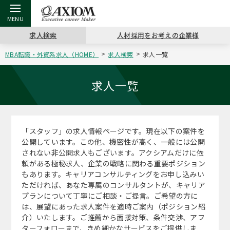
求人検索
人材採用をお考えの企業様
MBA転職・外資系求人（HOME）
求人検索
求人一覧
戻る
戻る
戻る
戻る
戻る
戻る
戻る
戻る
戻る
戻る
戻る
アクシアムの特長
キャリア支援 TOP
転職ツール TOP
転職コラム TOP
イベント・セミナー TOP
会社概要 TOP
ミッシ
お申し
キャリア
MBA留
英文レジ
求人一覧
サービス案内
キャリアデザイン講座
英文レジュメの書き方
“展”職相談室
ジョブフェア
沿革
コンサ
キャリ
MBAの
日本から
パワー
（最新求人市場動向）
「スタッフ」の求人情報ページです。現在以下の案件を
コンサルタントの紹介
職務経歴書の書き方
転職市場の明日をよめ
キャリアデザインセミナー
主なクライアント
代表メ
“展”
転職活
主な10
キーワ
公開しています。この他、機密性が高く、一般には公開
ステージ別アドバイス
されない非公開求人もございます。アクシアムだけに依
日本語履歴書テンプレート
コンサルティングの現場から
海外セミナー
アクセス
“展”
MBA
英文レ
頼がある極秘求人、企業の戦略に関わる重要ポジション
MBAの転職事例
もあります。キャリアコンサルティングをお申し込みい
よくある面接Q&A集
転職成功への4つの鍵
キャリアフォーラム
採用情報
おわり
ただければ、あなた専属のコンサルタントが、キャリア
MBAからのFAQ
プランについて丁寧にご相談・ご提言。ご希望の方に
は、展望にあった求人案件を適時ご案内（ポジション紹
外資系／面接攻略のコツ
キャリアに効く一冊
プロ経営者の特別セミナー
パブリシティ
介）いたします。ご推薦から面接対策、条件交渉、アフ
MBA留学生数の推移
ターフォローまで、きめ細かなサービスをご提供しま