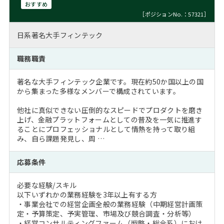
おすすめ
［ポジションNo.：57321］
日系著名大手フィンテック
職務職責
著名な大手フィンテック企業です。現在約50か国以上の国
から集まった多様なメンバーで構成されています。
他社に真似できない圧倒的なスピードでプロダクトを磨き
上げ、金融プラットフォームとしての普及を一気に推進す
ることにプロフェッショナルとして情熱を持って取り組
み、自ら課題発見し、周 …
応募条件
必要な経験/スキル
以下いずれかの業務経験を3年以上有する方
・事業会社での経営企画全般の業務経験（中期経営計画策
定・予算策定、予実管理、市場及び競合調査・分析等）
・経営コンサルティングファーム（戦略・総合系）におけ