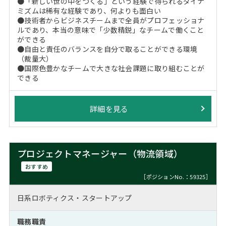
●「新しい世の中をつくる」という経験で得られるダイナ
ミズムは稀有な経験であり、何よりも面白い
●技術者からビジネスチームまで全員がプロフェッショナ
ルであり、本当の意味で「少数精鋭」なチームで働くこと
ができる
●自由と責任のバランスを自分で取ることができる環境
（裁量大）
●国際色豊かなチームで大きな社会課題に取り組むことが
できる
詳細を見る
プロジェクトマネージャー（物流領域）
おすすめ
［ポジションNo.：59325］
日系ロボティクス・スタートアップ
職務職責