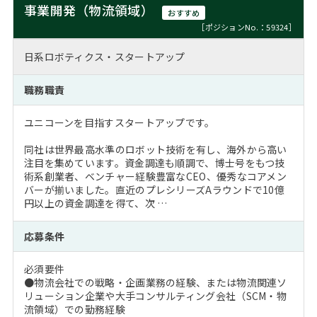
事業開発（物流領域）
おすすめ
［ポジションNo.：59324］
日系ロボティクス・スタートアップ
職務職責
ユニコーンを目指すスタートアップです。
同社は世界最高水準のロボット技術を有し、海外から高い
注目を集めています。資金調達も順調で、博士号をもつ技
術系創業者、ベンチャー経験豊富なCEO、優秀なコアメン
バーが揃いました。直近のプレシリーズAラウンドで10億
円以上の資金調達を得て、次 …
応募条件
必須要件
●物流会社での戦略・企画業務の経験、または物流関連ソ
リューション企業や大手コンサルティング会社（SCM・物
流領域）での勤務経験