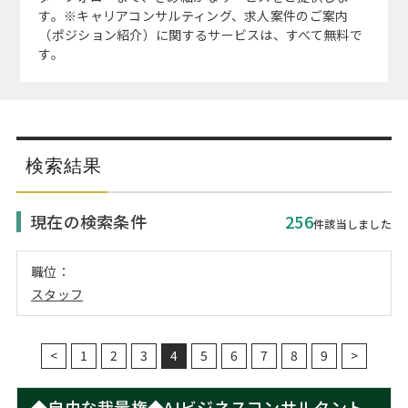
注目企業インタビュー
Career Talk Live
ニュースリリース
す。※キャリアコンサルティング、求人案件のご案内
インターン受入企業一覧
（ポジション紹介）に関するサービスは、すべて無料で
す。
MBA NETWORKING
MBAを生かす求人特集
年齢と年収の相関図
検索結果
現在の検索条件
256
件該当しました
職位：
スタッフ
<
1
2
3
4
5
6
7
8
9
>
◆自由な裁量権◆AIビジネスコンサルタント