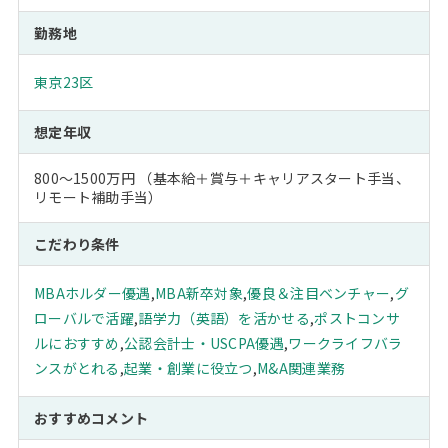
勤務地
東京23区
想定年収
800～1500万円 （基本給＋賞与＋キャリアスタート手当、
リモート補助手当）
こだわり条件
MBAホルダー優遇
,
MBA新卒対象
,
優良＆注目ベンチャー
,
グ
ローバルで活躍
,
語学力（英語）を活かせる
,
ポストコンサ
ルにおすすめ
,
公認会計士・USCPA優遇
,
ワークライフバラ
ンスがとれる
,
起業・創業に役立つ
,
M&A関連業務
おすすめコメント