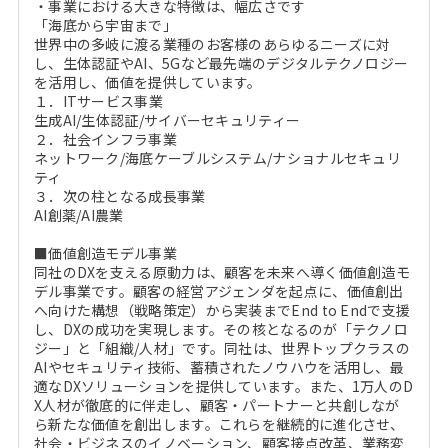
・事業における大きな特徴は、幅広さです
「海底から宇宙まで」
世界中の多岐に渡る業種のお客様のあらゆるニーズに対
し、生体認証やAI、5Gなど最先端のデジタルテクノロジー
を活用し、価値を提供しています。
１．ITサービス事業
生成AI/生体認証/サイバーセキュリティー
２．社会インフラ事業
ネットワーク/海底ケーブルシステム/ナショナルセキュリ
ティ
３．次の柱となる成長事業
AI創薬/AI農業
■価値創造モデル事業
同社のDXを支える原動力は、顧客を未来へ導く価値創造モ
デル事業です。顧客の経営アジェンダを起点に、価値創出
へ向けた構想（戦略策定）から実装までEnd to Endで支援
し、DXの成功を実現します。その核となるのが「テクノロ
ジー」と「組織/人材」です。同社は、世界トップクラスの
AIやセキュリティ技術、蓄積されたノウハウを活用し、最
適なDXソリューションを提供しています。また、1万人のD
X人材が徹底的に伴走し、顧客・パートナーと共創しなが
ら新たな価値を創出します。これらを継続的に進化させ、
社会・ビジネスのイノベーション、顧客接点改革、業務変