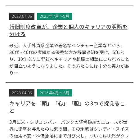
2023.07.06
2023年7月～9月
報酬制度改革が、企業と個人のキャリアの明暗を
分ける
最近、大手外資系企業や著名なベンチャー企業などから、
30代・40代の実績ある優秀な方が解雇通知を受け、5年ぶ
り、10年ぶりに弊社へキャリアや転職の相談にこられること
が目立つようになりました。その方たちには十分な実力があ
り…
2023.04.06
2023年4月～6月
キャリアを「頭」「心」「胆」の3つで捉えるこ
と
3月に米・シリコンバレーバンクの経営破綻のニュースが世
界に衝撃を与えたのも束の間、その余波はクレディ・スイス
の信用不安・株価急落にまで飛び火し、ついにはUBSがクレ