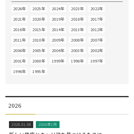
Web面接の準備・注意点
注目企業インタビュー
プロ経営者の特別セミナー
ニュースリリース
2026年
2025年
2024年
2023年
2022年
インターン受入企業一覧
Career Talk Live
2021年
2020年
2019年
2018年
2017年
MBAを生かす求人特集
2016年
2015年
2014年
2013年
2012年
MBA NETWORKING
年齢と年収の相関図
2011年
2010年
2009年
2008年
2007年
2006年
2005年
2004年
2003年
2002年
2001年
2000年
1999年
1998年
1997年
1996年
1995年
2026
2026.01.08
2026年1月