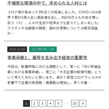
不確実な環境の中で、求められる人材とは
コロナ禍が始まって3年近くが経過しました。COVID-19は世
界で累計5億人近い感染者を出し、約650万人もの命を奪い
去り（※）、人々の生活や経済までも変えてしまいました。
ワクチンや治療薬の開発、国の対策等については賛否両論
が…
2022.01.06
2022年1月～3月
事業承継と、雇用を生み出す経営の重要性
今回は、転職市場における課題として、第一に「中小零細企
業における事業承継」、第二に「大手企業の新陳代謝」につ
いて考えてみたいと思います。 長引く新型コロナウィルスの
影響下で企業の倒産数・廃業数は増加し、多くの雇…
…
1
2
3
4
5
10