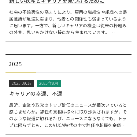
新しい秩序とキャリアを見つけるために
社会の不確実性の高まりにより、雇用の継続性や組織への帰
属意識が急速に弱まり、他者との関係性も弱まっているよう
に思います。一方で、新しいキャリアの機会は従来の枠組み
の外側、思いもかけない接点から生まれています。 …
2025
2025.09.18
2025年9月
キャリアの幸運、不運
最近、企業や政党のトップ辞任のニュースが相次いでいると
感じませんか。辞任の真相は様々に取り沙汰されますが、そ
のような報道に触れるたび、ニュースにならなくても、トッ
プに限らずとも、このVUCA時代の中で辞任や転職を余儀…