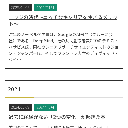
2025.01.09
2025年1月
エッジの時代～ニッチなキャリアを生きるメリッ
ト～
昨年のノーベル化学賞は、GoogleのAI部門（グループ会
社）である「DeepMind」社の共同創設者兼CEOのデミス・
ハサビス氏、同社のシニアリサーチサイエンティストのジョ
ン・ジャンパー氏、そしてワシントン大学のデイヴィッド・
ベイ…
2024
2024.05.09
2024年5月
過去に経験がない「2つの変化」が起きた春
前回のコラムでは、「人的資本経営：Human Capital