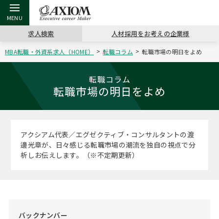
求人検索
人材採用をお考えの企業様
MBA転職・外資系求人（HOME）
転職コラム
転職市場の明日をよめ
戻る
戻る
戻る
戻る
戻る
戻る
戻る
戻る
戻る
戻る
戻る
アクシアムの特長
キャリア支援 TOP
転職ツール TOP
転職コラム TOP
イベント・セミナー TOP
会社概要 TOP
ミッシ
お申し
キャリア
MBA留
英文レジ
転職コラム
転職市場の明日をよめ
サービス案内
キャリアデザイン講座
英文レジュメの書き方
“展”職相談室
キャリアデザインセミナー
沿革
コンサ
キャリ
MBAの
日本から
パワー
（最新求人市場動向）
コンサルタントの紹介
職務経歴書の書き方
転職市場の明日をよめ
MBA壮行会カレンダー
主なクライアント
代表メ
“展”
転職活
主な10
キーワ
アクシアム代表／エグゼクティブ・コンサルタントの渡
ステージ別アドバイス
邊光章が、日々感じる転職市場の潮流を独自の視点で分
日本語履歴書テンプレート
コンサルティングの現場から
ジョブフェア
アクセス
“展”
MBA
英文レ
析しお伝えします。（※不定期更新）
MBAの転職事例
よくある面接Q&A集
転職成功への4つの鍵
海外セミナー
採用情報
おわり
MBAからのFAQ
外資系／面接攻略のコツ
キャリアに効く一冊
キャリアフォーラム
パブリシティ
MBA留学生数の推移
バックナンバー