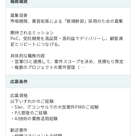
職務職責
募集背景
市場開発、業容拡張による「新規幹部」採用のための募集
期待されるミッション
PoC、受託開発を高品質・高利益でデリバリーし、顧客満
足とリピートにつなげる。
具体的な職務内容
・営業CSと連携して、案件スコープを決め、見積もり策定
・複数のプロジェクトの案件管理（ …
応募条件
応募資格
以下いずれかのご経験
・SIer、ITコンサルでの大型案件PMのご経験
・P/L管理のご経験
・AI技術の業務活用経験
歓迎要件
・組織マネジメントの経験