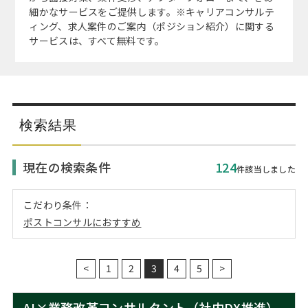
注目企業インタビュー
Career Talk Live
ニュースリリース
細かなサービスをご提供します。※キャリアコンサルテ
インターン受入企業一覧
ィング、求人案件のご案内（ポジション紹介）に関する
サービスは、すべて無料です。
MBA NETWORKING
MBAを生かす求人特集
年齢と年収の相関図
検索結果
現在の検索条件
124
件該当しました
こだわり条件：
ポストコンサルにおすすめ
<
1
2
3
4
5
>
AI×業務改革コンサルタント（社内DX推進）