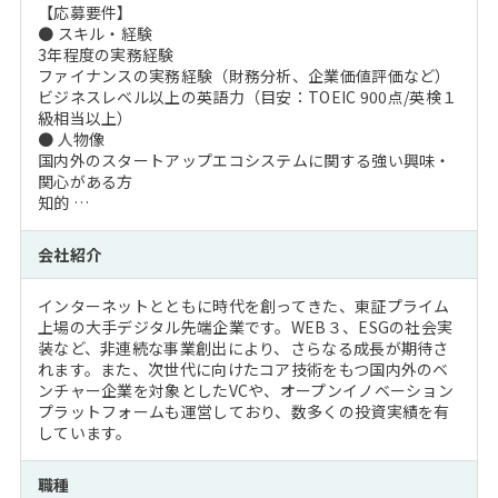
【応募要件】
● スキル・経験
3年程度の実務経験
ファイナンスの実務経験（財務分析、企業価値評価など）
ビジネスレベル以上の英語力（目安：TOEIC 900点/英検１
級相当以上）
● 人物像
国内外のスタートアップエコシステムに関する強い興味・
関心がある方
知的 …
会社紹介
インターネットとともに時代を創ってきた、東証プライム
上場の大手デジタル先端企業です。WEB３、ESGの社会実
装など、非連続な事業創出により、さらなる成長が期待さ
れます。また、次世代に向けたコア技術をもつ国内外のベ
ンチャー企業を対象としたVCや、オープンイノベーション
プラットフォームも運営しており、数多くの投資実績を有
しています。
職種