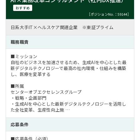
おすすめ
［ポジションNo.：59144］
日系大手IT×ヘルスケア関連企業 ※東証プライム
職務職責
■ミッション
自社のビジネスを加速させるため、生成AIを中心とした最
新デジタルテクノロジーで最高の社内環境・仕組みを構築
し、医療を変革する
■所属
センターオブエクセレンスグループ
・戦略・企画部門
・生成AIを中心とした最新デジタルテクノロジーを活用し
た全社変革、生産性向上施 …
応募条件
■応募条件（必須）