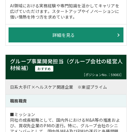
AI領域における実務経験や専門知識を活かしてキャリアを
広げていただけます。スタートアップやイノベーションに
強い情熱を持つ方を求めています。
詳細を見る
グループ事業開発担当（グループ会社の経営人
材候補）
おすすめ
［ポジションNo.：59083］
日系大手IT×ヘルスケア関連企業 ※東証プライム
職務職責
■ミッション
同社の成長戦略として、国内外におけるM&A等の推進およ
び、買収先企業のPMIの遂行。特に、グループ会社のシニ
アメンバーとして、国内外M&A及びPMIの遂行と各種問題