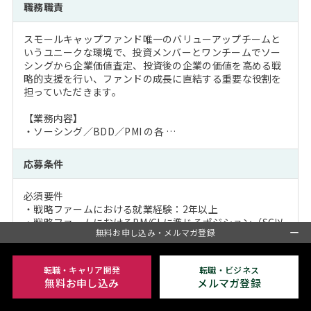
職務職責
スモールキャップファンド唯一のバリューアップチームと
いうユニークな環境で、投資メンバーとワンチームでソー
シングから企業価値査定、投資後の企業の価値を高める戦
略的支援を行い、ファンドの成長に直結する重要な役割を
担っていただきます。
【業務内容】
・ソーシング／BDD／PMI の各 …
応募条件
必須要件
・戦略ファームにおける就業経験：2年以上
・戦略ファームにおけるPM/CLに準じるポジション（SC以
無料お申し込み・メルマガ登録
上）での経験：1年以上
・同一ファームでのプロモーション経験：1回以上
・PE業界またはスモールキャップの世界への関心
転職・キャリア開発
転職・ビジネス
無料お申し込み
メルマガ登録
尚可要件
・BDD、バリューアッププロジェクトな …