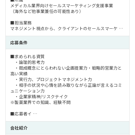
メディカル業界向けセールスマーケティング支援事業
（海外など他事業兼任の可能性あり）
■担当業務
マネジメント視点から、クライアントのセールスマーケ …
応募条件
■求められる資質
・論理的思考力
・既成概念にとらわれない企画提案力・戦略的営業力と
高い実績
・実行力、プロジェクトマネジメント力
・相手の状況や心情を読み取りながら正論が言えるコミ
ュニケーション力
・企業家精神/リスクテイク
※製薬業界での知識、経験不問
■応募者イ …
会社紹介