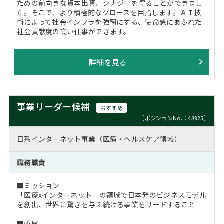
ための前向きな資本出資、シナジーを得ることができまし
た。そこで、より積極的なグロースを目指します。ＡＩ技
術によって社会インフラを強靭にする、使命感にあふれた
社会貢献度の高い仕事ができます。
詳細を見る
事業リーダー候補
おすすめ
［ポジションNo.：48925］
日系インターネット事業（医療・ヘルスケア領域）
職務職責
■ミッション
「医療xインターネット」の領域で日本発のビジネスモデル
を創出、世界に驚きを与え続ける事業をリードすること
■所属