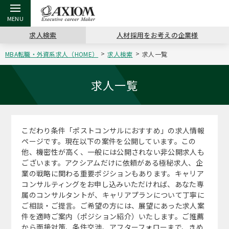
求人検索
人材採用をお考えの企業様
MBA転職・外資系求人（HOME）
求人検索
求人一覧
戻る
戻る
戻る
戻る
戻る
戻る
戻る
戻る
戻る
戻る
戻る
アクシアムの特長
キャリア支援 TOP
転職ツール TOP
転職コラム TOP
イベント・セミナー TOP
会社概要 TOP
ミッシ
お申し
キャリア
MBA留
英文レジ
求人一覧
サービス案内
キャリアデザイン講座
英文レジュメの書き方
“展”職相談室
ジョブフェア
沿革
コンサ
キャリ
MBAの
日本から
パワー
（最新求人市場動向）
こだわり条件「ポストコンサルにおすすめ」の求人情報
コンサルタントの紹介
職務経歴書の書き方
転職市場の明日をよめ
キャリアデザインセミナー
主なクライアント
代表メ
“展”
転職活
主な10
キーワ
ページです。現在以下の案件を公開しています。この
ステージ別アドバイス
他、機密性が高く、一般には公開されない非公開求人も
日本語履歴書テンプレート
コンサルティングの現場から
海外セミナー
アクセス
“展”
MBA
英文レ
ございます。アクシアムだけに依頼がある極秘求人、企
MBAの転職事例
業の戦略に関わる重要ポジションもあります。キャリア
よくある面接Q&A集
転職成功への4つの鍵
キャリアフォーラム
採用情報
おわり
コンサルティングをお申し込みいただければ、あなた専
MBAからのFAQ
属のコンサルタントが、キャリアプランについて丁寧に
ご相談・ご提言。ご希望の方には、展望にあった求人案
外資系／面接攻略のコツ
キャリアに効く一冊
プロ経営者の特別セミナー
パブリシティ
件を適時ご案内（ポジション紹介）いたします。ご推薦
MBA留学生数の推移
から面接対策、条件交渉、アフターフォローまで、きめ